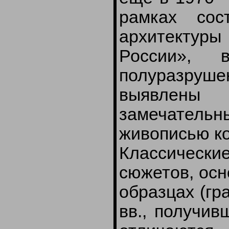
рамках сос
архитектуры
России», 
полуразруш
выявлены 
замечательн
живописью ко
Классичес
сюжетов, осн
образцах (гр
вв., получив