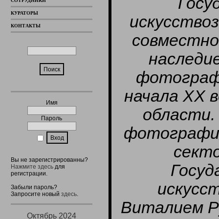
Госу
СОТРУДНИКИ
КУРАТОРЫ
искусствоз
КОНТАКТЫ
совместно
наследи
фотографи
начала ХХ в
Имя
области.
Пароль
фотографии
сект
Вы не зарегистрированны?
Госуд
Нажмите здесь
для
регистрации.
искусст
Забыли пароль?
Запросите новый
здесь
.
Виталием Р
Октябрь 2024