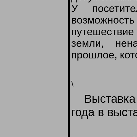
У посетит
возможност
путешествие
земли, нен
прошлое, кото
\
Выставка 
года в выс