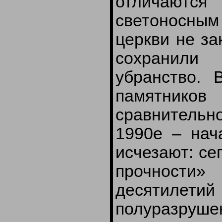
отличаются
светоносны
церкви не за
сохранили
убранство.
памятник
сравнительн
1990е – нач
исчезают: се
прочности
десятил
полуразрушен