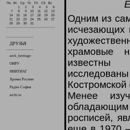
Е
Пн.
Вт.
Ср.
Чт.
Пт.
Сб.
Вс
1
2
3
4
5
6
7
8
9
10
11
12
13
Одним из сам
14
15
16
17
18
19
20
21
22
23
24
25
26
27
28
29
30
31
исчезающих в
художеств
ДРУЗЬЯ
храмовые н
arch_heritage
известны
ОИРУ
исследованы
НИИТИАГ
Храмы Росиии
Костромской 
Радио София
Менее изу
archi.ru
обладающим 
росписей, яв
еще в 1970 –