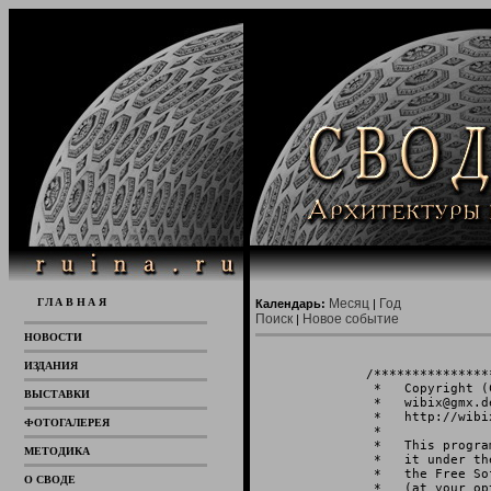
ГЛАВНАЯ
Месяц
Год
Календарь:
|
Поиск
Новое событие
|
НОВОСТИ
ИЗДАНИЯ
/***************
 *   Copyright (
ВЫСТАВКИ
 *   wibix@gmx.d
 *   http://wibi
ФОТОГАЛЕРЕЯ
 *              
 *   This progra
МЕТОДИКА
 *   it under th
 *   the Free So
О СВОДЕ
 *   (at your op