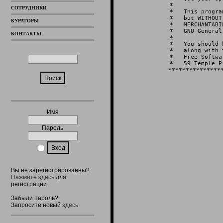
 *              
СОТРУДНИКИ
 *   This progra
 *   but WITHOUT
КУРАТОРЫ
 *   MERCHANTABI
 *   GNU General
КОНТАКТЫ
 *              
 *   You should 
 *   along with 
 *   Free Softwa
 *   59 Temple P
 ****************
Имя
Пароль
Вы не зарегистрированны?
Нажмите здесь
для
регистрации.
Забыли пароль?
Запросите новый
здесь
.